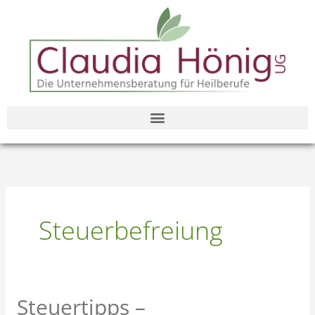
Zum
Inhalt
springen
Steuerbefreiung
Steuertipps –
Steuertipps